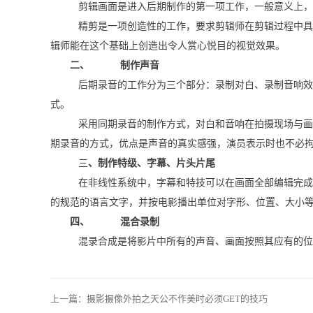
剪辑画面是进入后期制作的第一项工作，一般意义上，
精剪是一项创造性的工作，要求剪辑师在剪辑过程中具
辑师能在这个基础上创造出令人赏心悦目的视觉效果。
二、
制作声音
后期录音的工作分为三个部分：录制对白、录制音响效
式。
采用同期录音的制作方式，对白和音响在拍摄现场与画
期录音的方式，优点是声音的真实感强，演员表示时也不必
三
、制作特级、字幕、片头片尾
在非线性系统中，字幕和特技可以在画面全部编辑完成
的规范的语言文字，并按电影播出单位对字形、位置、大小
四、
混合录制
混录合成是将影片中所有的声音、画面按照其应有的位
上一篇：
摄影摄像外拍之天公不作美时必须GET的技巧