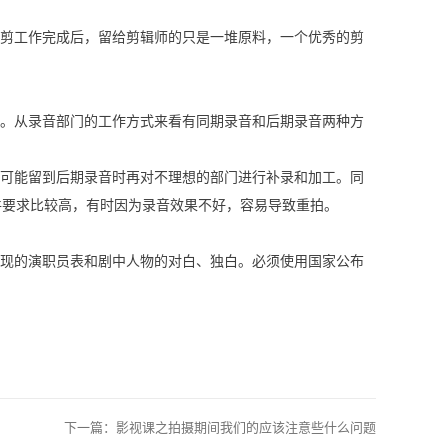
剪工作完成后，留给剪辑师的只是一堆原料，一个优秀的剪
。从录音部门的工作方式来看有同期录音和后期录音两种方
可能留到后期录音时再对不理想的部门进行补录和加工。同
件要求比较高，有时因为录音效果不好，容易导致重拍。
现的演职员表和剧中人物的对白、独白。必须使用国家公布
下一篇：
影视课之拍摄期间我们的应该注意些什么问题