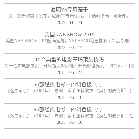
尼康Z6专用笼子
又一款新的笼子发布。尼康Z6专用兔笼。手柄可移动，可拆卸。
2019
-
11
-
08
美国NAB SHOW 2019
美国NAB SHOW 2019圆满落幕，YELANGU狼王携多个新品参展，
2019
-
04
-
17
参展期间新老朋友络绎不绝，收获满满！
10个典型的电影开场镜头技巧
对于任何电影来说，开场镜头就好像打开光影世界大门的钥匙，引领
2018
-
05
-
21
观众开启电影之旅。可以说，一部电影能否在一瞬间抓住观众的眼
球，和观众产生良好的化学反应，开场镜头扮演着重要的角色，因而
50部经典电影中的调色板（2）
对于导演和制作人员来说，开长镜头必然经过深思熟虑，有时候它可
《迷失东京》（2003年） 导演：索菲亚科波拉 《疯狂的麦克斯：狂
以是整个电影故事的开端，有时候它也可以是整个电影故事的末尾，
2018
-
05
-
16
暴之路》（2015年） 导演： 乔治·米勒 《月升王国》（2012年） 导
启承转合，柳暗花明。下面便来说说电影开场镜头的十种典型手法。
演： 韦斯·安德森 《夜行者》（2014年） 导演： 丹·吉尔罗伊 《彼
50部经典电影中的调色板（2）
【首尾呼应】这应该是最司空见惯也最简单粗暴...
得·潘》（1953年） 导演： 克莱德·吉诺尼米，威尔弗雷德·杰克逊，
《迷失东京》（2003年） 导演：索菲亚科波拉 《疯狂的麦克斯：狂
汉密尔顿·卢斯科 ...
2018
-
05
-
16
暴之路》（2015年） 导演： 乔治·米勒 《月升王国》（2012年） 导
演： 韦斯·安德森 《夜行者》（2014年） 导演： 丹·吉尔罗伊 《彼
得·潘》（1953年） 导演： 克莱德·吉诺尼米，威尔弗雷德·杰克逊，