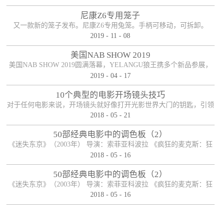
尼康Z6专用笼子
又一款新的笼子发布。尼康Z6专用兔笼。手柄可移动，可拆卸。
2019
-
11
-
08
美国NAB SHOW 2019
美国NAB SHOW 2019圆满落幕，YELANGU狼王携多个新品参展，
2019
-
04
-
17
参展期间新老朋友络绎不绝，收获满满！
10个典型的电影开场镜头技巧
对于任何电影来说，开场镜头就好像打开光影世界大门的钥匙，引领
2018
-
05
-
21
观众开启电影之旅。可以说，一部电影能否在一瞬间抓住观众的眼
球，和观众产生良好的化学反应，开场镜头扮演着重要的角色，因而
50部经典电影中的调色板（2）
对于导演和制作人员来说，开长镜头必然经过深思熟虑，有时候它可
《迷失东京》（2003年） 导演：索菲亚科波拉 《疯狂的麦克斯：狂
以是整个电影故事的开端，有时候它也可以是整个电影故事的末尾，
2018
-
05
-
16
暴之路》（2015年） 导演： 乔治·米勒 《月升王国》（2012年） 导
启承转合，柳暗花明。下面便来说说电影开场镜头的十种典型手法。
演： 韦斯·安德森 《夜行者》（2014年） 导演： 丹·吉尔罗伊 《彼
50部经典电影中的调色板（2）
【首尾呼应】这应该是最司空见惯也最简单粗暴...
得·潘》（1953年） 导演： 克莱德·吉诺尼米，威尔弗雷德·杰克逊，
《迷失东京》（2003年） 导演：索菲亚科波拉 《疯狂的麦克斯：狂
汉密尔顿·卢斯科 ...
2018
-
05
-
16
暴之路》（2015年） 导演： 乔治·米勒 《月升王国》（2012年） 导
演： 韦斯·安德森 《夜行者》（2014年） 导演： 丹·吉尔罗伊 《彼
得·潘》（1953年） 导演： 克莱德·吉诺尼米，威尔弗雷德·杰克逊，