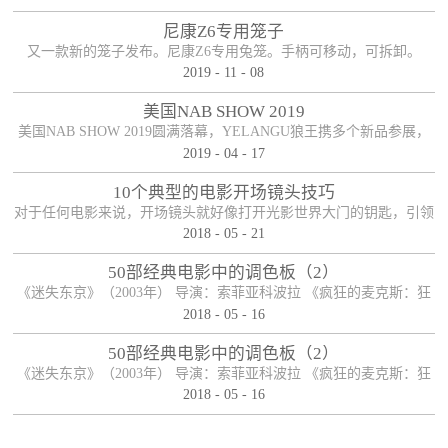
尼康Z6专用笼子
又一款新的笼子发布。尼康Z6专用兔笼。手柄可移动，可拆卸。
2019
-
11
-
08
美国NAB SHOW 2019
美国NAB SHOW 2019圆满落幕，YELANGU狼王携多个新品参展，
2019
-
04
-
17
参展期间新老朋友络绎不绝，收获满满！
10个典型的电影开场镜头技巧
对于任何电影来说，开场镜头就好像打开光影世界大门的钥匙，引领
2018
-
05
-
21
观众开启电影之旅。可以说，一部电影能否在一瞬间抓住观众的眼
球，和观众产生良好的化学反应，开场镜头扮演着重要的角色，因而
50部经典电影中的调色板（2）
对于导演和制作人员来说，开长镜头必然经过深思熟虑，有时候它可
《迷失东京》（2003年） 导演：索菲亚科波拉 《疯狂的麦克斯：狂
以是整个电影故事的开端，有时候它也可以是整个电影故事的末尾，
2018
-
05
-
16
暴之路》（2015年） 导演： 乔治·米勒 《月升王国》（2012年） 导
启承转合，柳暗花明。下面便来说说电影开场镜头的十种典型手法。
演： 韦斯·安德森 《夜行者》（2014年） 导演： 丹·吉尔罗伊 《彼
50部经典电影中的调色板（2）
【首尾呼应】这应该是最司空见惯也最简单粗暴...
得·潘》（1953年） 导演： 克莱德·吉诺尼米，威尔弗雷德·杰克逊，
《迷失东京》（2003年） 导演：索菲亚科波拉 《疯狂的麦克斯：狂
汉密尔顿·卢斯科 ...
2018
-
05
-
16
暴之路》（2015年） 导演： 乔治·米勒 《月升王国》（2012年） 导
演： 韦斯·安德森 《夜行者》（2014年） 导演： 丹·吉尔罗伊 《彼
得·潘》（1953年） 导演： 克莱德·吉诺尼米，威尔弗雷德·杰克逊，