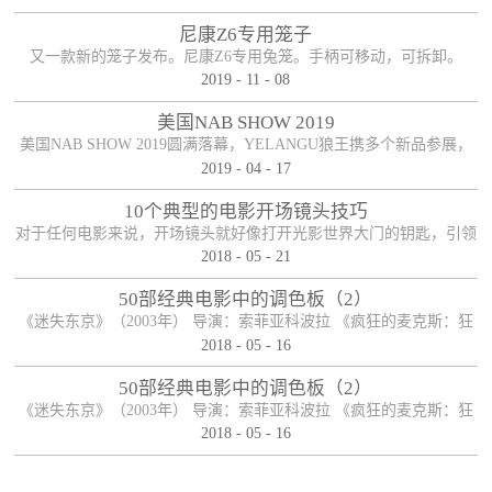
尼康Z6专用笼子
又一款新的笼子发布。尼康Z6专用兔笼。手柄可移动，可拆卸。
2019
-
11
-
08
美国NAB SHOW 2019
美国NAB SHOW 2019圆满落幕，YELANGU狼王携多个新品参展，
2019
-
04
-
17
参展期间新老朋友络绎不绝，收获满满！
10个典型的电影开场镜头技巧
对于任何电影来说，开场镜头就好像打开光影世界大门的钥匙，引领
2018
-
05
-
21
观众开启电影之旅。可以说，一部电影能否在一瞬间抓住观众的眼
球，和观众产生良好的化学反应，开场镜头扮演着重要的角色，因而
50部经典电影中的调色板（2）
对于导演和制作人员来说，开长镜头必然经过深思熟虑，有时候它可
《迷失东京》（2003年） 导演：索菲亚科波拉 《疯狂的麦克斯：狂
以是整个电影故事的开端，有时候它也可以是整个电影故事的末尾，
2018
-
05
-
16
暴之路》（2015年） 导演： 乔治·米勒 《月升王国》（2012年） 导
启承转合，柳暗花明。下面便来说说电影开场镜头的十种典型手法。
演： 韦斯·安德森 《夜行者》（2014年） 导演： 丹·吉尔罗伊 《彼
50部经典电影中的调色板（2）
【首尾呼应】这应该是最司空见惯也最简单粗暴...
得·潘》（1953年） 导演： 克莱德·吉诺尼米，威尔弗雷德·杰克逊，
《迷失东京》（2003年） 导演：索菲亚科波拉 《疯狂的麦克斯：狂
汉密尔顿·卢斯科 ...
2018
-
05
-
16
暴之路》（2015年） 导演： 乔治·米勒 《月升王国》（2012年） 导
演： 韦斯·安德森 《夜行者》（2014年） 导演： 丹·吉尔罗伊 《彼
得·潘》（1953年） 导演： 克莱德·吉诺尼米，威尔弗雷德·杰克逊，