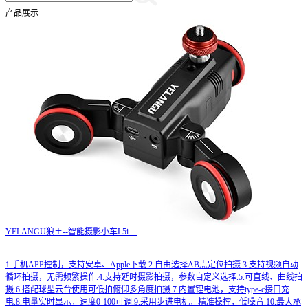
产品展示
YELANGU狼王--智能摄影小车L5i
...
1.手机APP控制，支持安卓、Apple下载.2.自由选择AB点定位拍摄.3.支持视频自动
循环拍摄，无需频繁操作.4.支持延时摄影拍摄，参数自定义选择.5.可直线、曲线拍
摄.6.搭配球型云台使用可低拍俯仰多角度拍摄.7.内置锂电池，支持type-c接口充
电.8.电量实时显示，速度0-100可调.9.采用步进电机，精准操控，低噪音.10.最大承