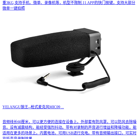
重3KG,支持手机、微单、录像机等，机型不限制.11.APP的快门按键，支持大部分
微单一键拍照
YELANGU狼王--枪式麦克风MIC09
...
音频线长60厘米，可以更方便的连接在设备上。外部套有防风罩，可以防风去除噪
音。设有减震结构，能经受强烈抖动。带有对录制的声音进行增益和降噪功能，能
适用在更多的场景上。内置电池，可用USB进行充电。带有音频输出接口，可实时
监听声音录制效果。