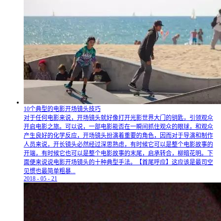
10个典型的电影开场镜头技巧
对于任何电影来说，开场镜头就好像打开光影世界大门的钥匙，引领观众
开启电影之旅。可以说，一部电影能否在一瞬间抓住观众的眼球，和观众
产生良好的化学反应，开场镜头扮演着重要的角色，因而对于导演和制作
人员来说，开长镜头必然经过深思熟虑，有时候它可以是整个电影故事的
开端，有时候它也可以是整个电影故事的末尾，启承转合，柳暗花明。下
面便来说说电影开场镜头的十种典型手法。【首尾呼应】这应该是最司空
见惯也最简单粗暴...
2018
-
05
-
21