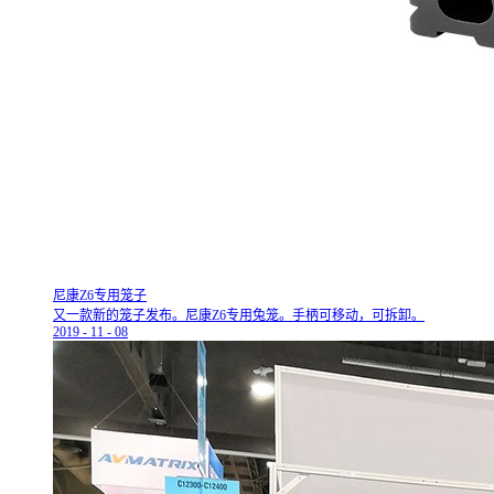
尼康Z6专用笼子
又一款新的笼子发布。尼康Z6专用兔笼。手柄可移动，可拆卸。
2019
-
11
-
08