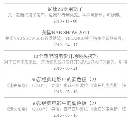
尼康Z6专用笼子
又一款新的笼子发布。尼康Z6专用兔笼。手柄可移动，可拆卸。
2019
-
11
-
08
美国NAB SHOW 2019
美国NAB SHOW 2019圆满落幕，YELANGU狼王携多个新品参展，
2019
-
04
-
17
参展期间新老朋友络绎不绝，收获满满！
10个典型的电影开场镜头技巧
对于任何电影来说，开场镜头就好像打开光影世界大门的钥匙，引领
2018
-
05
-
21
观众开启电影之旅。可以说，一部电影能否在一瞬间抓住观众的眼
球，和观众产生良好的化学反应，开场镜头扮演着重要的角色，因而
50部经典电影中的调色板（2）
对于导演和制作人员来说，开长镜头必然经过深思熟虑，有时候它可
《迷失东京》（2003年） 导演：索菲亚科波拉 《疯狂的麦克斯：狂
以是整个电影故事的开端，有时候它也可以是整个电影故事的末尾，
2018
-
05
-
16
暴之路》（2015年） 导演： 乔治·米勒 《月升王国》（2012年） 导
启承转合，柳暗花明。下面便来说说电影开场镜头的十种典型手法。
演： 韦斯·安德森 《夜行者》（2014年） 导演： 丹·吉尔罗伊 《彼
50部经典电影中的调色板（2）
【首尾呼应】这应该是最司空见惯也最简单粗暴...
得·潘》（1953年） 导演： 克莱德·吉诺尼米，威尔弗雷德·杰克逊，
《迷失东京》（2003年） 导演：索菲亚科波拉 《疯狂的麦克斯：狂
汉密尔顿·卢斯科 ...
2018
-
05
-
16
暴之路》（2015年） 导演： 乔治·米勒 《月升王国》（2012年） 导
演： 韦斯·安德森 《夜行者》（2014年） 导演： 丹·吉尔罗伊 《彼
得·潘》（1953年） 导演： 克莱德·吉诺尼米，威尔弗雷德·杰克逊，