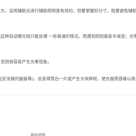
，运用辅助光进行辅助照明是有效的，但要掌握好分寸，既要避免辅助
种自动曝光档只能处理 一些普通的情况，而遇到阴阳面各半或逆；光
否则很容易产生光晕现象。
光尼龙做的服装等
)
，会变得雪白一片或产生大块辉斑，使衣服质感难以表
网站地图