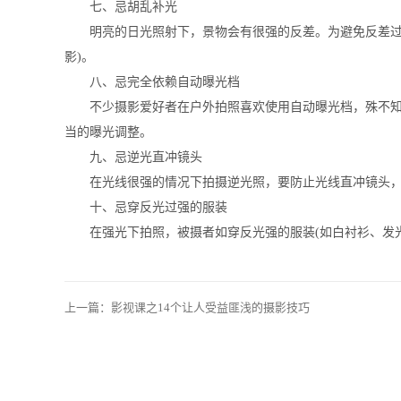
七、忌胡乱补光
明亮的日光照射下，景物会有很强的反差。为避免反差过大
影
)
。
八、忌完全依赖自动曝光档
不少摄影爱好者在户外拍照喜欢使用自动曝光档，殊不知这
当的曝光调整。
九、忌逆光直冲镜头
在光线很强的情况下拍摄逆光照，要防止光线直冲镜头，
十、忌穿反光过强的服装
在强光下拍照，被摄者如穿反光强的服装
(
如白衬衫、发
上一篇：
影视课之14个让人受益匪浅的摄影技巧