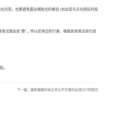
光过亮，也要避免露出辅助光的痕迹
(
如出现与主光相反的投
等情况便会变
"
傻
"
，所以还得见机行事，根据具体情况进行适
现。
下一篇：
摄影摄像外拍之天公不作美时必须GET的技巧