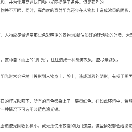
和，并为使用高速快门和小光圈提供了条件。但是强烈的
人物睁不开眼，同时，高角度的直射阳光还会在人物脸上造成浓重的阴影
，人物应尽量远离那些色彩明艳的景物
(
如新油漆好的建筑物的外墙、大
，这种自下而上的
"
脚 光
"
，往往造成一种恐怖效果，应尽量避免。
，阳光时常会把树叶投影到人物身上、脸上，造成斑驳的阴影，有损于画
日的辉光映照下，所有的景色都染上了一层橙红色。在如此环境中，若想
后一种情况下可选用淡蓝色滤光镜。
迫使光圈收到极小，或无法使用较慢的快门速度。这些情况都会给摄影