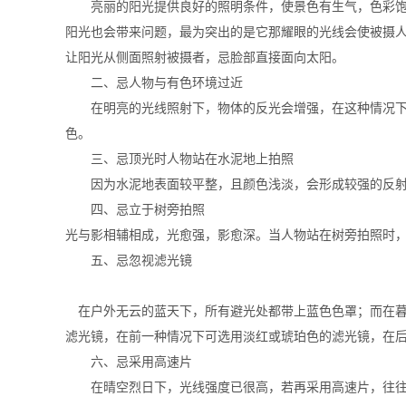
亮丽的阳光提供良好的照明条件，使景色有生气，色彩饱
阳光也会带来问题，最为突出的是它那耀眼的光线会使被摄
让阳光从侧面照射被摄者，忌脸部直接面向太阳。
二、忌人物与有色环境过近
在明亮的光线照射下，物体的反光会增强，在这种情况下
色。
三、忌顶光时人物站在水泥地上拍照
因为水泥地表面较平整，且颜色浅淡，会形成较强的反射
四、忌立于树旁拍照
光与影相辅相成，光愈强，影愈深。当人物站在树旁拍照时
五、忌忽视滤光镜
在户外无云的蓝天下，所有避光处都带上蓝色色罩；而在暮
滤光镜，在前一种情况下可选用淡红或琥珀色的滤光镜，在
六、忌采用高速片
在晴空烈日下，光线强度已很高，若再采用高速片，往往会