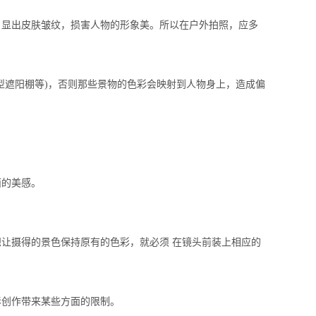
，显出皮肤皱纹，损害人物的形象美。所以在户外拍照，应多
型遮阳棚等
)
，否则那些景物的色彩会映射到人物身上，造成偏
面的美感。
让摄得的景色保持原有的色彩，就必须 在镜头前装上相应的
创作带来某些方面的限制。