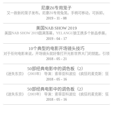
尼康Z6专用笼子
又一款新的笼子发布。尼康Z6专用兔笼。手柄可移动，可拆卸。
2019
-
11
-
08
美国NAB SHOW 2019
美国NAB SHOW 2019圆满落幕，YELANGU狼王携多个新品参展，
2019
-
04
-
17
参展期间新老朋友络绎不绝，收获满满！
10个典型的电影开场镜头技巧
对于任何电影来说，开场镜头就好像打开光影世界大门的钥匙，引领
2018
-
05
-
21
观众开启电影之旅。可以说，一部电影能否在一瞬间抓住观众的眼
球，和观众产生良好的化学反应，开场镜头扮演着重要的角色，因而
50部经典电影中的调色板（2）
对于导演和制作人员来说，开长镜头必然经过深思熟虑，有时候它可
《迷失东京》（2003年） 导演：索菲亚科波拉 《疯狂的麦克斯：狂
以是整个电影故事的开端，有时候它也可以是整个电影故事的末尾，
2018
-
05
-
16
暴之路》（2015年） 导演： 乔治·米勒 《月升王国》（2012年） 导
启承转合，柳暗花明。下面便来说说电影开场镜头的十种典型手法。
演： 韦斯·安德森 《夜行者》（2014年） 导演： 丹·吉尔罗伊 《彼
50部经典电影中的调色板（2）
【首尾呼应】这应该是最司空见惯也最简单粗暴...
得·潘》（1953年） 导演： 克莱德·吉诺尼米，威尔弗雷德·杰克逊，
《迷失东京》（2003年） 导演：索菲亚科波拉 《疯狂的麦克斯：狂
汉密尔顿·卢斯科 ...
2018
-
05
-
16
暴之路》（2015年） 导演： 乔治·米勒 《月升王国》（2012年） 导
演： 韦斯·安德森 《夜行者》（2014年） 导演： 丹·吉尔罗伊 《彼
得·潘》（1953年） 导演： 克莱德·吉诺尼米，威尔弗雷德·杰克逊，