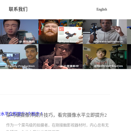
联系我们
English
菜鸟级摄像师提升技巧，看完摄像水平立即提升2
个档次 ！
作为一个菜鸟级的拍摄者，在刚接触影视器材时，内心总有无