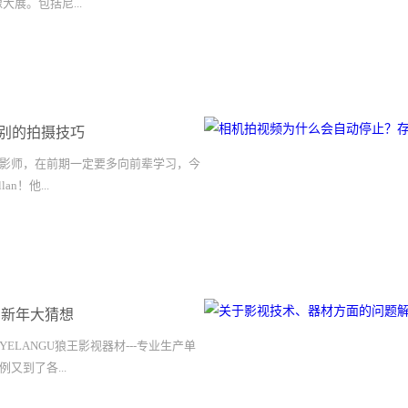
像大展。包括尼...
、富士、理光等一众影像大厂都会带来
5年摄影器材趋势。我们挑选其中值得关注
欢迎各位值友关注“CP+2015新闻汇
别的拍摄技巧
2015之后，我们本月又迎来了
够媲美德国科隆Photokina世界影像博览会
影师，在前期一定要多向前辈学习，今
共为大家带来了24篇相关报道，前前后
an！他...
型亮相。而这篇汇总贴将集中带来新品短
看2015年上半年的摄影器材趋势吧。若
圈多年来一直流传着若干谣言，比如、
的广告导演，他还是一名摄影师。下面
发大招”、“尼康一点二”、“索尼要破产”
巧吧！“A Journey”里的摄影技巧。
被网友扒出来当做愚人节笑料。然而在本
理解和掌控暗淡的光，反射、折射，美妙
个谣言都已成真，无疑成为众多值友关注的最
 新年大猜想
暗之间的配合2.）镜头和选择&不同的
CP+2015展会正式开始前一周，
从广角镜到超大广角镜。每一个镜头的
ELANGU狼王影视器材---专业生产单
宣布将研发宾得全幅单反，并在年内上市。
。3.）画面的构成有时遵循构图法则，
又到了各...
等比例模型，已然吸引了参展观众的极
图都应该是思考过的。决定好什么应该
“三公主”领衔的一众FA镜头、和新发布
头外。4.）把画面填满在0:25分处，