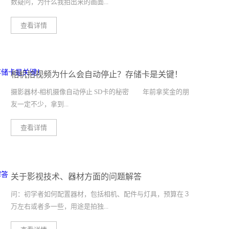
数疑问，为什么我拍出来的画面...
查看详情
就是不好看，别急，下面我们一起还看看下面的大师总
结： 一，稳拍摄出的画面没有明显晃动。很多摄像师刚学会使
用摄像机时，迫切想要拍一些具有较强技巧性的画面，急于求
相机拍视频为什么会自动停止？存储卡是关键！
成的心态反而使得拍出的画面晃晃悠悠，根本看不清楚，初学
者宁可画面没有任何技巧可言也要保持画面的稳定性，这样尽
摄影器材-相机摄像自动停止 SD卡的秘密 年前拿奖金的朋
管画面不漂亮，但至少没有明显的硬伤。二，全在拍摄一个事
友一定不少，拿到...
件或动作之前必须要先构思如何用画面来表达，几个镜头组合
成一组完整的画面表达一个明确的意义，每一个镜头的组合不
查看详情
能让人看完摸不着头脑。三，亮画面不能太暗，可以通过环境
钱就要想着怎么花。很多朋友购置了数码相机或单反相机，回
光、调节摄像机等适时调整，尤其背光拍摄，必须使用手动光
到家里以后很多朋友都出现了一个共同的问题：为什么我打开
圈功能，根据被摄主体进行光圈调整至合适，还有摇镜头拍摄
摄像功能时，相机会自动停止拍摄？不用怀疑设置问题，因为
时如果过程中光源强度不一致，应在实拍之前先用手动光圈功
关于影视技术、器材方面的问题解答
它来源于你的SD存储卡！ SD存储已经深入到我们生活中很久
能调整至合适再进行实际拍摄。四，准构图中，事件、人物等
且广泛应用的快捷存储介质。从最早的MP3、MP4到现在的数
问：初学者如何配置器材，包括相机、配件与灯具，预算在３
一定要在画面主要位置，使人一眼就能看出你所表达的内容。
码单反相机等音频影像产品，都依靠高灵活性的SD卡片作为存
万左右或者多一些，用途是拍独...
五，度抓大放小，主要内容多拍，次要内容少拍。比如在婚礼
储设备。 随着技术发展的不断创新，目前市场上主流的数码卡
中，新郎新娘、仪式多拍，新房、婚车、其它参加婚礼人员少
片机对存储速度的要求越来越高，而单反相机的摄像帧频普遍