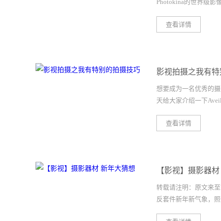
Photokina的世界级影
查看详情
康、佳能、索尼、松下
年度新品，呈现201
的新品和技术一一报道，
影视拍摄之我有特
总”。继上个月的CES
CP+2015。在这个能
想要成为一名优秀的摄
的大展，细数下来我们
天给大家介绍一下Aveill
后有近40款新品或原
评，各位火腿不妨来看
查看详情
干谣言成真？话说摄影
不仅是世界上最受欢迎
“宾得出全幅”、“佳能
我们一起来看看他的摄影技
等，每年4月1号都会
1.）大师般的对光的
次CP+2015,前两
【影视】摄影器材
的日出光和日落光，明
大亮点。宾得出全幅早在
镜头是如何影响叙事的
转载请注明：原文来至Y
RICOH（理光）就
选择都有着确切的目的
反套件新年新气象，照例
这次展会上虽然只展出
有时则不。但每一个构
大热情。此外再配合以
在镜头内，什么应该在镜