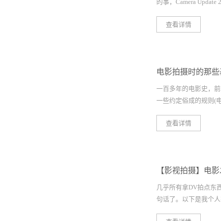
的事，Camera Update 2.
查看详情
为URSA摄影机提供多项
录、ProRes 444 X
代传感器的支持! Camer
电影拍摄时的那些
支持150fps帧率1920
ProRes 444 XQ格
一百多年的电影史，前
实现更高的RAW记录帧率
一些约定俗成的规则(电影
可实现高达120fps的U
可以选择最高150fp
查看详情
即使在记录高帧率时，
。这些智慧的结晶指导
平，因为它没使用整个
做什么。一般来说，遵
的一块1920 x 10
错误。 所谓约定俗成
传感器记录时更高的帧率。
【影视拍摄】电影
规则。有那么一些导演
Blackmagic UR
许是天才，也或许是疯
几乎所有拿DV拍点东
容DaVinci...
创造新的电影表达方式。
句话了。以下是我个人在使
指拍摄对话双方时，对
拍摄对话时，机位的变