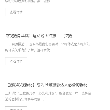
缤纷的彩色摄影相比，黑白摄影...
查看详情
只以黑，白和灰3种色调还原被搔对象，因此拍摄画面的品质
控制就显得尤为重要，任何品质上的损失都会使黑白影像的感
染力大打折扣。在数码摄像机上。黑白摄影可以打开机器内自
电视摄像基础：运动镜头拍摄——拉摄
带特效的方式来运行，与之相近的还有褐色，一般用来表现怀
旧的感觉。我们要拍摄好一段黑白影像，需要注意哪些问题
一、实验描述1．现实场景我们需要对一个物体或是人物所处
呢？选择合适的题材不是什么题材都可以用黑白片来表现。一
的环境关系有所了解，这样会使...
般来说，黑白更多表现的是凝重、严肃、回忆、阴沉的感觉。
我们无法想象如果《穿普拉达的魔鬼》用黑白片能否还原出时
查看详情
尚杂志女主编奢华的品位．正如我们无法预料《晚安，好运》
我们知道身在何处。在拍摄会议，晚会，甚至是剧情类的结
如果用彩色片来表现还能否成为穿透人心的作品。在一般的家
尾，我们通常都需要给观众一个结束的感觉，以便可以进入下
庭拍摄中，不建议大家用黑白片来拍。特别是一些上了年纪的
一个环节。2．问题提出你知道如何通过运动镜头来退出当时
老人，对此非常忌讳。难道黑白片在现在的社会中就无用武之
【摄影影视器材】成为风景摄影达人必备的器材
的场景吗？拉摄是模拟人们日常生活中离开的一种视觉体验，
地了吗？其实也不然。比如在非典时期，为了表示对故去白衣
它是运动拍摄的一种。通过拉摄，可以使观众知道拍摄对象所
正所谓：”工欲善其事，必先利其器”，摄影也是一样，选择合
战士的怀念和尊敬之情，电视台所制作出的宣传片大都采用了
处的环境。拍摄过程中，主体与环境的位置关系，摄像机的摆
适的器材能让你事半功倍！广...
黑白片的方式，让人看了之后不禁对烈士肃然起敬。创造性地
放位置，起幅、落幅和过程都是需要考虑的地方。3. 实验目的
用光光在摄像上有两个基本功用：一是使数码摄像机感光；二
本实验通过拉镜头的拍摄，来了解和掌握运动镜头拍摄中拉摄