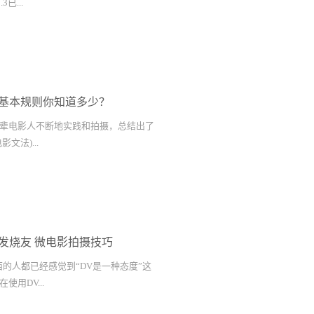
3已...
新功能，主要功能包括150fps HD记
Q、CFast 2双卡RAW记录，以及对新的第二
a Update 2.3本次升级新增功能包括：
基本规则你知道多少？
 x 1080记录的HD窗口模式;支持
式;支持在两张CFast 2卡上同时记录RAW，以
辈电影人不断地实践和拍摄，总结出了
;支持新的V2 4K URSA图像传感器，
文法)...
ltra HD记录。 1、新的“窗口”模式让用户
s以实现慢动作效果和其他创意拍摄方式。
窗口模式也可以使码流保持在较低的水
着电影人在拍摄电影时应该或者不应该
4K图像传感器，而是使用了传感器中部
循这些规则，我们肯定会避免犯愚蠢的
80分辨率的窗口，让摄影机可以实现比用整块
，也就是说我们并不需要绝对地服从这些
 2、新的ProRes 444 XQ编解码器让
发烧友 微电影拍摄技巧
，他们出于何种目的不得而知，他们或
SA用户可以记录最高质量ProRes格式，完美兼
子，但他们敢于打破这些“金科玉律”，
西的人都已经感觉到“DV是一种态度”这
 小津安二郎 — 超越轴线 轴线一般是
用DV...
话者之间假象的连线。按照轴线规则，
化和调度必须在轴线的一侧进行，如果