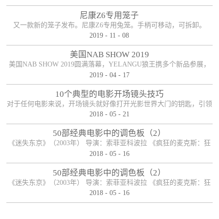
尼康Z6专用笼子
又一款新的笼子发布。尼康Z6专用兔笼。手柄可移动，可拆卸。
2019
-
11
-
08
美国NAB SHOW 2019
美国NAB SHOW 2019圆满落幕，YELANGU狼王携多个新品参展，
2019
-
04
-
17
参展期间新老朋友络绎不绝，收获满满！
10个典型的电影开场镜头技巧
对于任何电影来说，开场镜头就好像打开光影世界大门的钥匙，引领
2018
-
05
-
21
观众开启电影之旅。可以说，一部电影能否在一瞬间抓住观众的眼
球，和观众产生良好的化学反应，开场镜头扮演着重要的角色，因而
50部经典电影中的调色板（2）
对于导演和制作人员来说，开长镜头必然经过深思熟虑，有时候它可
《迷失东京》（2003年） 导演：索菲亚科波拉 《疯狂的麦克斯：狂
以是整个电影故事的开端，有时候它也可以是整个电影故事的末尾，
2018
-
05
-
16
暴之路》（2015年） 导演： 乔治·米勒 《月升王国》（2012年） 导
启承转合，柳暗花明。下面便来说说电影开场镜头的十种典型手法。
演： 韦斯·安德森 《夜行者》（2014年） 导演： 丹·吉尔罗伊 《彼
50部经典电影中的调色板（2）
【首尾呼应】这应该是最司空见惯也最简单粗暴...
得·潘》（1953年） 导演： 克莱德·吉诺尼米，威尔弗雷德·杰克逊，
《迷失东京》（2003年） 导演：索菲亚科波拉 《疯狂的麦克斯：狂
汉密尔顿·卢斯科 ...
2018
-
05
-
16
暴之路》（2015年） 导演： 乔治·米勒 《月升王国》（2012年） 导
演： 韦斯·安德森 《夜行者》（2014年） 导演： 丹·吉尔罗伊 《彼
得·潘》（1953年） 导演： 克莱德·吉诺尼米，威尔弗雷德·杰克逊，