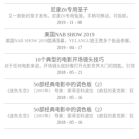
尼康Z6专用笼子
又一款新的笼子发布。尼康Z6专用兔笼。手柄可移动，可拆卸。
2019
-
11
-
08
美国NAB SHOW 2019
美国NAB SHOW 2019圆满落幕，YELANGU狼王携多个新品参展，
2019
-
04
-
17
参展期间新老朋友络绎不绝，收获满满！
10个典型的电影开场镜头技巧
对于任何电影来说，开场镜头就好像打开光影世界大门的钥匙，引领
2018
-
05
-
21
观众开启电影之旅。可以说，一部电影能否在一瞬间抓住观众的眼
球，和观众产生良好的化学反应，开场镜头扮演着重要的角色，因而
50部经典电影中的调色板（2）
对于导演和制作人员来说，开长镜头必然经过深思熟虑，有时候它可
《迷失东京》（2003年） 导演：索菲亚科波拉 《疯狂的麦克斯：狂
以是整个电影故事的开端，有时候它也可以是整个电影故事的末尾，
2018
-
05
-
16
暴之路》（2015年） 导演： 乔治·米勒 《月升王国》（2012年） 导
启承转合，柳暗花明。下面便来说说电影开场镜头的十种典型手法。
演： 韦斯·安德森 《夜行者》（2014年） 导演： 丹·吉尔罗伊 《彼
50部经典电影中的调色板（2）
【首尾呼应】这应该是最司空见惯也最简单粗暴...
得·潘》（1953年） 导演： 克莱德·吉诺尼米，威尔弗雷德·杰克逊，
《迷失东京》（2003年） 导演：索菲亚科波拉 《疯狂的麦克斯：狂
汉密尔顿·卢斯科 ...
2018
-
05
-
16
暴之路》（2015年） 导演： 乔治·米勒 《月升王国》（2012年） 导
演： 韦斯·安德森 《夜行者》（2014年） 导演： 丹·吉尔罗伊 《彼
得·潘》（1953年） 导演： 克莱德·吉诺尼米，威尔弗雷德·杰克逊，